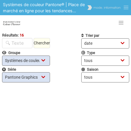
Systèmes de couleur Pantone® | Place de
marché en ligne pour les tendances
couleur, les cartes couleur, les outils
couleur | Prévision et analyse
Résultats:
16
Trier par
Chercher
Groupe
Type
Série
Saison