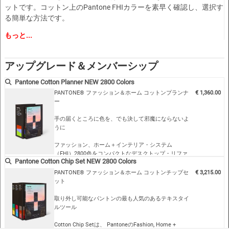
ットです。コットン上のPantone FHIカラーを素早く確認し、選択す
る簡単な方法です。
もっと...
"
コンパクトで持ち運びが簡単
"アコーディオン形式ですべてのFHIカラーが一目でわかる
"単一カラーチップを分離して表示するマスクツール付き
アップグレード＆メンバーシップ
Pantone Cotton Planner NEW 2800 Colors
PANTONE® ファッション＆ホーム コットンプランナ
€ 1,360.00
ー
手の届くところに色を、でも決して邪魔にならないよ
うに
ファッション、ホーム＋インテリア・システム
（FHI）2800色をコンパクトなデスクトップ・リファ
Pantone Cotton Chip Set NEW 2800 Colors
レンスで見ることができます。Pantone Cotton
Plannerは、テキスタイル、ファッション、インテリ
PANTONE® ファッション＆ホーム コットンチップセ
€ 3,215.00
アデザインに使用されるパントンカラーを視覚化し、
ット
指定するためのデザイナーや社内カラリストのための
便利なワークプレイスツールです。
取り外し可能なパントンの最も人気のあるテキスタイ
ルツール
“パントンで最も人気のあるFHIカラーのデスクトッ
プ・リファレンス
Cotton Chip Setは、 PantoneのFashion, Home +