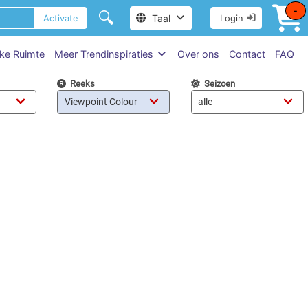
-
🔍
Taal
Activate
Login
jke Ruimte
Meer Trendinspiraties
Over ons
Contact
FAQ
Reeks
Seizoen