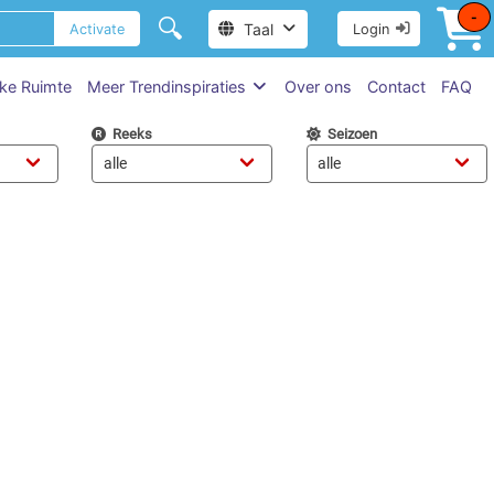
-
🔍
Taal
Activate
Login
jke Ruimte
Meer Trendinspiraties
Over ons
Contact
FAQ
Reeks
Seizoen