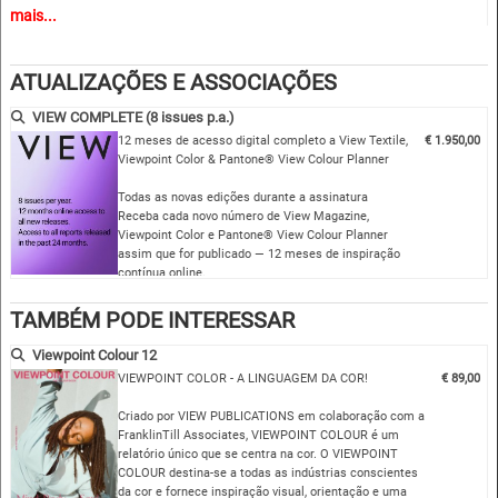
mais...
O que se recebe:
>>
Cores-chave
, onde introduzimos cada palete com quatro cores-
ATUALIZAÇÕES E ASSOCIAÇÕES
chave que formam a base para o seu merchandising.
>>
Cores principais + cores complementares
: Acrescentamos duas a
VIEW COMPLETE (8 issues p.a.)
quatro cores complementares às cores-chave para desenvolver,
12 meses de acesso digital completo a View Textile,
€ 1.950,00
alterar e individualizar o núcleo.
Viewpoint Color & Pantone® View Colour Planner
>>
Páginas de harmonia
: Criar misturas e harmonias de cores é um
Todas as novas edições durante a assinatura
dos grandes pontos fortes do planeador de cores Pantone View.
Receba cada novo número de View Magazine,
>>
Páginas de produtos
, onde lhe mostramos como as paletas de
Viewpoint Color e Pantone® View Colour Planner
produtos podem agora ser melhoradas com cor.
assim que for publicado — 12 meses de inspiração
contínua online.
>>
Descarregue
um catálogo completo com todas as imagens
utilizadas no relatório de tendências a cores, repartidas por capítulo e
Acesso completo ao arquivo histórico…
TAMBÉM PODE INTERESSAR
objectivo, bem como o nosso conhecido filme sobre a respectiva
estação do ano.
Viewpoint Colour 12
VIEWPOINT COLOR - A LINGUAGEM DA COR!
€ 89,00
CP2024 | A/W 2024
Criado por VIEW PUBLICATIONS em colaboração com a
FranklinTill Associates, VIEWPOINT COLOUR é um
relatório único que se centra na cor. O VIEWPOINT
COLOUR destina-se a todas as indústrias conscientes
da cor e fornece inspiração visual, orientação e uma