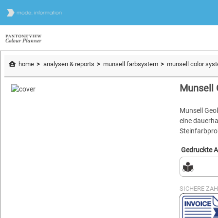
home
analysen & reports
munsell farbsystem
munsell color sys
Munsell 
Munsell Geol
eine dauerha
Steinfarbpr
Gedruckte 
SICHERE ZA