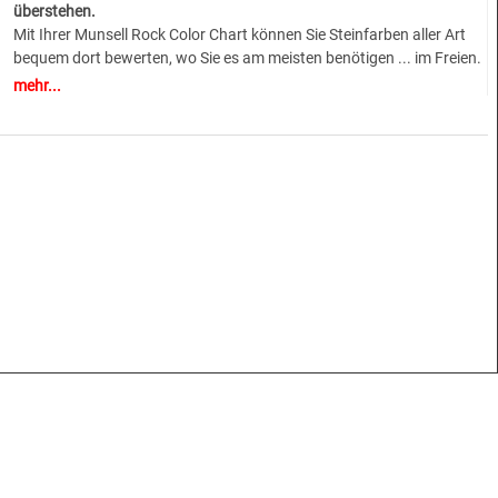
überstehen.
Mit Ihrer Munsell Rock Color Chart können Sie Steinfarben aller Art
bequem dort bewerten, wo Sie es am meisten benötigen ... im Freien.
Bewerten Sie Steinfarbe im nassen oder trockenen Zustand. Mittel-,
mehr...
fein- oder grobkörnige Steine können auch bewertet werden. Obwohl
Ihre Rock Color Chart konzipiert ist, einige der rauesten Bedingungen
in der Welt zu überstehen, müssen Sie sie in regelmäßigen Abständen
ersetzen.