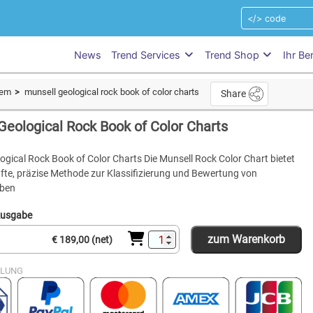
News
Trend Services
Trend Shop
Ihr Be
tem
munsell geological rock book of color charts
Share
Geological Rock Book of Color Charts
ogical Rock Book of Color Charts Die Munsell Rock Color Chart bietet
fte, präzise Methode zur Klassifizierung und Bewertung von
oben
Ausgabe
zum Warenkorb
€ 189,00 (net)
HLUNG