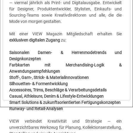
— viermal jährlich als Print- und Digitalausgabe. Entwickelt
Saisonale Trendrichtungen für Damen- & Herrenmode
für Designer, Produktentwickler, Stylisten, Einkaufs- und
Sourcing-Teams sowie Kreativdirektoren und alle, die die
>>
Farbtrends & Anwendungsempfehlungen
Mode von morgen gestalten.
>>
Stoff-, Garn-, Strick- & Materialentwicklungen
>>
Schlüsselformen, Silhouetten & Konstruktionen
Mit einer VIEW Magazin Mitgliedschaft erhalten Sie
>>
Prints, Muster & grafische Trends
exklusiven digitalen Zugang
zu:
>>
Accessoires, Trims, Labels & Detailentwicklung
>>
Ready-to-Wear, Casual, Athleisure & Denim
Saisonalen Damen- & Herrenmodetrends und
Designkonzepten
Zukunft des Machens & strategische Einblicke
Farbkarten mit Merchandising-Logik &
Berichte über Designstrategie, Markenentwicklung,
Anwendungsempfehlungen
Nachhaltigkeitsinnovationen, Konsumtrends und neue Wertsysteme.
Stoff-, Garn-, Strick- & Materialinnovationen
Silhouetten- & Formentwicklung
Kurz- & langfristige Trendprognosen (6–24 Monate)
Accessoires, Trims, Beschläge & Verarbeitungsdetails
Frühe Signale + strategische Richtung für Kollektion, Konzeptdesign
Casual, Athleisure, Denim & Lifestyle-Entwicklungen
und Produktentwicklung.
Smart Solutions & zukunftsorientierten Fertigungskonzepten
Runway- und Retail-Analysen
VIEW verbindet Kreativität und Strategie — ein
unverzichtbares Werkzeug für Planung, Kollektionserstellung,