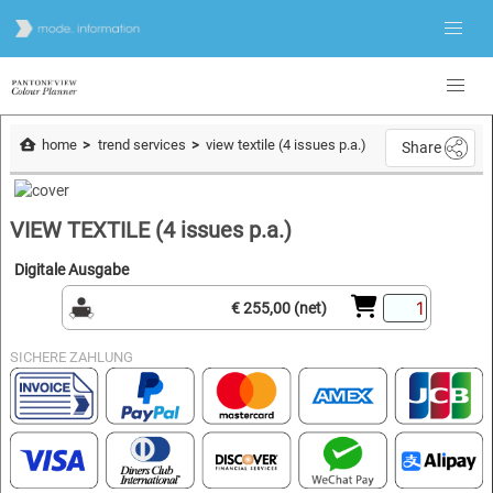
home
trend services
view textile (4 issues p.a.)
Share
VIEW TEXTILE (4 issues p.a.)
Digitale Ausgabe
€ 255,00 (net)
SICHERE ZAHLUNG