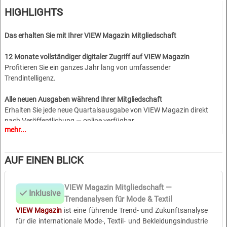
HIGHLIGHTS
Das erhalten Sie mit Ihrer VIEW Magazin Mitgliedschaft
12 Monate vollständiger digitaler Zugriff auf VIEW Magazin
Profitieren Sie ein ganzes Jahr lang von umfassender
Trendintelligenz.
Alle neuen Ausgaben während Ihrer Mitgliedschaft
Erhalten Sie jede neue Quartalsausgabe von VIEW Magazin direkt
nach Veröffentlichung — online verfügbar.
mehr...
Zugriff auf das 24-monatige digitale Archiv
Entdecken Sie zwei Jahre tiefgehender Einblicke: vergangene
AUF EINEN BLICK
Saisonanalysen, Trendentwicklungen, Materialinnovationen und
mehr.
VIEW Magazin Mitgliedschaft —
Inklusive
Download von bis zu 5 vollständigen Ausgaben (PDF)
Trendanalysen für Mode & Textil
Speichern Sie Ihre ausgewählten Ausgaben für Offline-Nutzung,
VIEW Magazin
ist eine führende Trend- und Zukunftsanalyse
Team-Referenzen, Präsentationen oder Trendräume.
für die internationale Mode-, Textil- und Bekleidungsindustrie