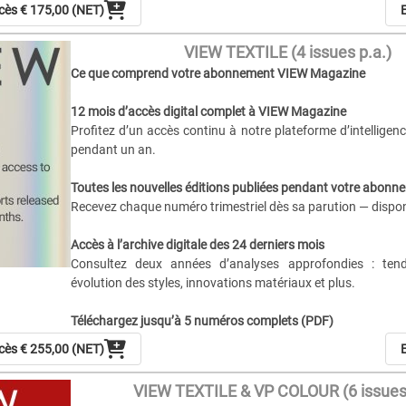
ccès
€ 175,00 (NET)
E
Prévisions de tendances couleur à court & long terme
Restez en avance grâce à des insights sur les tendances s
VIEW TEXTILE (4 issues p.a.)
long terme (6–24 mois), utiles pour le développement produi
Ce que comprend votre abonnement VIEW Magazine
les projets créatifs.
12 mois d’accès digital complet à VIEW Magazine
Inspiration couleur & harmonies
Profitez d’un accès continu à notre plateforme d’intellige
Plongez dans l’univers de la couleur avec des palett
pendant un an.
d’harmonies et directions de tendances soigneusement 
idéal pour designers, stylistes, développeurs produits e
Toutes les nouvelles éditions publiées pendant votre abonn
créatifs.
Recevez chaque numéro trimestriel dès sa parution — disponi
Pourquoi Viewpoint Color ?
Accès à l’archive digitale des 24 derniers mois
Votre outil essentiel pour comprendre
où va la couleur et 
Consultez deux années d’analyses approfondies : ten
importante
, inspirant vos collections, produits, campagne
évolution des styles, innovations matériaux et plus.
du processus créatif.
Téléchargez jusqu’à 5 numéros complets (PDF)
Conservez vos numéros préférés pour lecture hors ligne, 
ccès
€ 255,00 (NET)
E
salle de tendances.
VIEW TEXTILE & VP COLOUR (6 issues 
Directions saisonnières pour la mode femme & homme