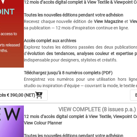
12 mois d’accès digital complet à View Textile & Viewpoint C
>>
Couleurs et conseils d’application
Toutes les nouvelles éditions pendant votre adhésion
>>
Tissus, fils, mailles et développement des matières
Recevez chaque nouvelle édition de
View Magazine
et
Vie
>>
Formes clés, silhouettes et constructions
sa publication — 12 mois d’inspiration continue en ligne.
>>
Imprimés, motifs et direction graphique
>>
Accessoires, finitions, étiquettes et détails
Accès complet aux archives
>>
Prêt-à-porter, casual, athleisure & denim
Explorez toutes les éditions passées des deux publications
d’
évolution des tendances, analyses couleur et expertise p
Futur de la création & insights stratégiques
indispensable pour designers, stylistes et créatifs.
Rapports sur stratégie design, évolution des marques, inno
changements consommateurs et nouveaux systèmes de val
Téléchargez jusqu’à 8 numéros complets (PDF)
Enregistrez vos numéros pour une utilisation hors ligne
Prévisions tendances court & long terme (6–24 mois)
studio ou inspiration d’équipe — couvrant la mode, le textile e
Signaux précoces et orientations stratégiques pour la p
collections, le concept design et le développement produit.
ccès
€ 390,00 (NET)
E
Prévisions de tendances à court & long terme
Restez à l’avant-garde avec
des prévisions de tendances et
VIEW COMPLETE (8 issues p.a.)
24 mois), idéales pour le développement produit, le me
12 mois d’accès digital complet à View Textile, Viewpoint 
branding et les stratégies créatives.
View Colour Planner
Analyses et prévisions de tendances pour la mode féminine
Toutes les nouvelles éditions pendant votre adhésion