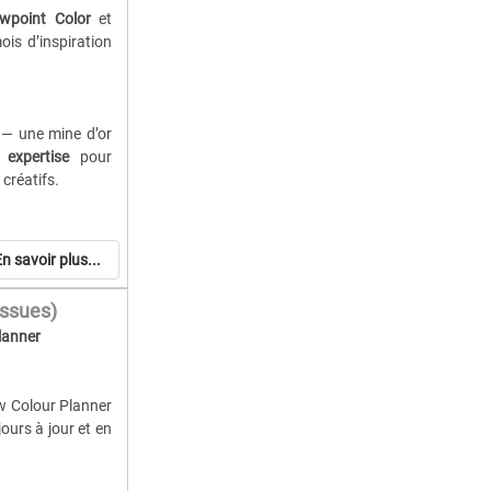
imés et tendances
ewpoint Color
et
t denim.
is d’inspiration
on et pratiques
ation.
 — une mine d’or
 expertise
pour
 créatifs.
ns de tendances
s, développeurs
la couleur.
tations, référence
n savoir plus...
leur et stratégie
s et la direction
ssues)
 et des tendances
lanner
ts actionnables.
pour la mode, le
pement produit,
w Colour Planner
urs à jour et en
ssus, imprimés et