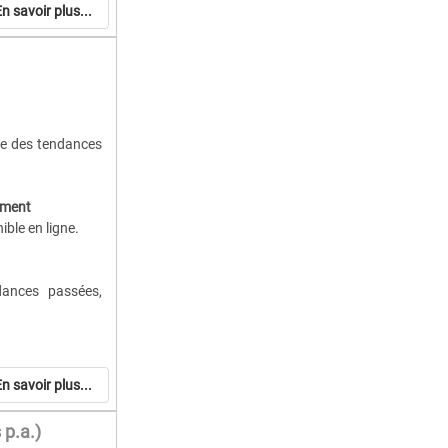
n savoir plus...
aisonnières et à
t, le branding et
nce des tendances
es, suggestions
sélectionnées —
t professionnels
ement
ble en ligne.
pourquoi elle est
dances passées,
s et chaque étape
présentations ou
n savoir plus...
p.a.)