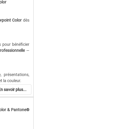
olor
wpoint Color
dès
 pour bénéficier
rofessionnelle
—
vations durables,
eur.
, présentations,
t la couleur.
lanification des
n savoir plus...
 de couleurs
(6–
rchandising, le
Color & Pantone®
 & masculine