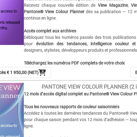
Obtenez des insights sur les couleurs, styles, tissus, impr
Recevez chaque nouvelle édition de
View Magazine
,
Vi
clés pour le prêt-à-porter contemporain, casual, athleisure e
Pantone® View Colour Planner
dès sa publication — 12 mo
continue en ligne.
Future of Making, Design, Branding & Fashion Strategy
Découvrez des approches innovantes en design, producti
Accès complet aux archives
durables qui façonnent les industries de la mode et de la cré
Débloquez tous les numéros passés des trois publications
pour
évolution des tendances, intelligence couleur et
Inspiration couleur & harmonies
designers, stylistes, développeurs produits et professionnels
Plongez dans des
palettes, harmonies et directio
soigneusement sélectionnées — parfait pour designer
Téléchargez les numéros PDF complets de votre choix
produits, stylistes et tous les professionnels travaillant avec 
Enregistrez vos numéros pour
utilisation hors ligne, présen
ccès
€ 1 950,00 (NET)
E
studio ou inspiration d’équipe
— couvrant mode, textile, cou
Pourquoi choisir cette adhésion combinée ?
des tendances.
C’est la
ressource ultime pour l’intelligence des tendance
PANTONE VIEW COLOUR PLANNER (2 i
couleur
, offrant une vision complète de la mode, du textile
12 mois d’accès digital complet au Pantone® View Colour P
Prévisions de tendances & couleurs à court et long terme
couleur — dans une seule adhésion pratique pour des insigh
Restez à l’avant-garde avec
des prévisions sur 6–24 mois
Tous les nouveaux rapports de couleur saisonniers
textile et la couleur — indispensables pour
dévelop
Accédez à toutes les dernières tendances du Pantone® Vie
merchandising, branding et stratégie créative
.
pour chaque saison pendant vos 12 mois d’adhésion — toujo
ligne.
Analyses et prévisions des tendances féminine & masculine
Accédez à des insights détaillés sur
couleurs, styles, ti