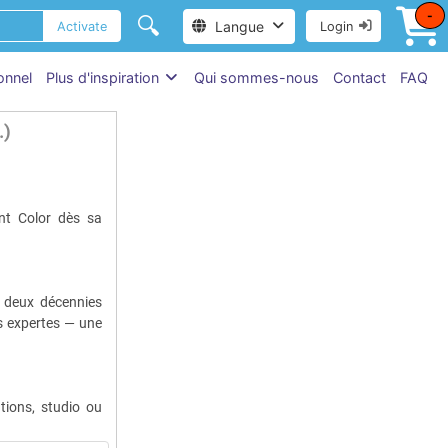
-
🔍
Langue
Activate
Login
onnel
Plus d'inspiration
Qui sommes-nous
Contact
FAQ
.)
nt Color dès sa
e deux décennies
es expertes — une
tions, studio ou