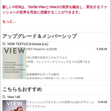
新しいVIEWは、Textile ViewとView2の長所を融合し、変化するファ
ッションの世界を完全に把握することができます。
もっと...
>> 幅広い読者（マーケティング、デザイナー、メーカー、小売業
者、その他多数...）にアピールする、業界を超えた専門家による倫
理的な製品ソリューションによる予測。
アップグレード＆メンバーシップ
>> メーカーや小売業者が、市場が本当に求める製品を設計し、製造
し、販売するために役立つ、実用的で刺激的な情報が明確に示され
VIEW TEXTILE (4 issues p.a.)
ています。
VIEW Magazine 会員特典
€ 255.00
>> ファッションコンセプトを責任あるエコロジーな方法で提供でき
12か月間の完全デジタルアクセス
るシステムを模索し、連携させる。
1年間、トレンドインテリジェンスをフル活用できま
>> 再生品、リサイクル品、再使用品、持続可能な製品に対する新し
す。
い消費者の関心を、現代的で魅力的な製品に変換すること。
>> 性別、季節、世代を超えたアイデア＞。
会員期間中のすべての新刊
各四半期号を公開直後にオンラインで入手可能。
過去24か月のデジタルアーカイブアクセス
こちらもおすすめ
VIEW 141 | S/S 2024
過去2年間の詳細分析：シーズントレンド、スタイル進
化、素材イノベーションなど。…
View 140
ファッションとテキスタイルの世界のためのデザインと
€ 69.00
ライフスタイル