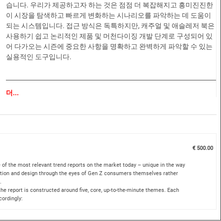
습니다. 우리가 제공하고자 하는 것은 점점 더 복잡해지고 흥미진진한
이 시장을 탐색하고 빠르게 변화하는 시나리오를 파악하는 데 도움이
되는 시스템입니다. 접근 방식은 독특하지만, 캐주얼 및 애슬레저 북은
사용하기 쉽고 논리적인 제품 및 머천다이징 개발 단계로 구성되어 있
어 다가오는 시즌에 중요한 사항을 명확하고 완벽하게 파악할 수 있는
실용적인 도구입니다.
_______________________________________________________________________
더...
1. 더 큰 그림:
이유! 이 페이지에서는 트렌드에 대한 배경과 시대정신
을 제공합니다. 이 페이지에서는 현재 나타나기 시작하여 18개월 후 캐
주얼 및 애슬레저 시장에 영향을 미칠 주요 라이프스타일 요소를 설명
합니다.
€ 500.00
2. 배경 설정:
최종 사용자의 관점에서 각 스토리의 배경, 즉 누구를 위
한 제품인지, 무엇을 좋아하고 왜 구매할 것인지에 대한 정보를 제공합
 of the most relevant trend reports on the market today – unique in the way
니다.
iration and design through the eyes of Gen Z consumers themselves rather
.
 the report is constructed around five, core, up-to-the-minute themes. Each
3. 영향:
컨셉에 대한 접근 방식에 영향을 주고 정보를 제공할 수 있는
ordingly:
모든 산업 분야의 유사 컨셉을 살펴봅니다.
 theme and highlighting the reason why this story is so i…