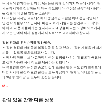
>> 사람이 인지하는 것의 80%는 눈을 통해 걸러지기 때문에 시각적 단
서는 메시지를 전달하는 데 매우 중요합니다. 색상을 신중하게 사용하
는 것보다 더 좋은 방법은 없습니다.
>> 색상은 디자인 프로세스에서 중심적인 역할을 하며 성공적인 디자
인 전략의 필수 요소입니다. 이는 재료가 개발되는 순간부터 고려되어
야 하며, 제품에 들어가는 원자재부터 매장을 떠나는 포장에 이르기까
지 모든 단계의 의사 결정에서 의식적으로 고려되어야 합니다.
컬러 전략의 우선순위를 정하세요.
>> 컬러 결정의 어려움과 복잡성을 잘 알고 있으며, 컬러 계획을 더 쉽게
세울 수 있도록 도와드리고자 합니다.
>> 당사의 목표는 보다 효과적인 색상 결정을 내리는 데 필요한 중요하
고 실행 가능한 색상 정보를 제공하는 것입니다.
>> 뷰포인트 컬러는 정말 중요한 것에 초점을 맞춰 주요 컬러 트렌드에
대한 거시적 관점과 로컬 관점을 모두 제공하며, 현재 일어나고 있는 일
과 3년 후 일어날 일 모두에 중점을 둡니다.
더...
시각적 효과와 영감!
>> 뷰포인트 컬러는 전 세계 모든 제품 및 디자인 산업에 걸쳐 컬러의 세
계에 초점을 맞춘 미학적으로 도발적이고 문화적으로 관련성이 높은
관심 있을 만한 다른 상품
잡지입니다.