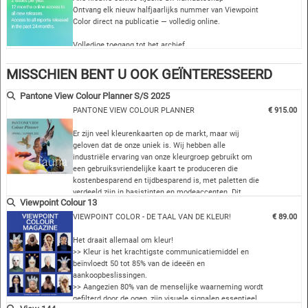
relevant tijdschrift dat zich wereldwijd richt op de wereld van kleur in
Ontvang elk nieuw halfjaarlijks nummer van Viewpoint
alle product- en ontwerpsectoren.
Color direct na publicatie — volledig online.
>> Zet onze visuele inspiratie om in uw ideeën.
Volledige toegang tot het archief
>> VIEWPOINT KLEUR biedt duidelijke en uitgebreide informatie over
Ontdek alle eerdere edities en krijg toegang tot twee
kleurentrends, marktvalidatie, inzicht en analyse, en de psychologie
decennia aan …
MISSCHIEN BENT U OOK GEÏNTERESSEERD
achter een kleurtrend om u te helpen bij het plannen van uw kleur.
Pantone View Colour Planner S/S 2025
Wat u vindt in VIEWPOINT COLOUR
PANTONE VIEW COLOUR PLANNER
€ 915.00
>> Kleurennieuws & innovaties
Er zijn veel kleurenkaarten op de markt, maar wij
>> Ontwerpcontext - kleurprognoses (12-18 maanden)
geloven dat de onze uniek is. Wij hebben alle
>> Kleur uitvoering
industriële ervaring van onze kleurgroep gebruikt om
>> Visuele essays - beelden en foto's
een gebruiksvriendelijke kaart te produceren die
>> Kleur, materiaal, ontwerp
kostenbesparend en tijdbesparend is, met paletten die
verdeeld zijn in basistinten en modeaccenten. Dit
>> Inspiratie voor kleur en patroon
Viewpoint Colour 13
product spreekt de taal van de kleur en bestrijkt alles
>> Kleurbetekenissen
van mode tot interieurdesign, van cosmetica tot
VIEWPOINT COLOR - DE TAAL VAN DE KLEUR!
€ 89.00
>> Kleurvoorspelling (3 jaar vooruit)
industrie.
Het draait allemaal om kleur!
VPC14DV
Dit product is een beproefd middel, ge…
>> Kleur is het krachtigste communicatiemiddel en
beïnvloedt 50 tot 85% van de ideeën en
aankoopbeslissingen.
>> Aangezien 80% van de menselijke waarneming wordt
gefilterd door de ogen, zijn visuele signalen essentieel