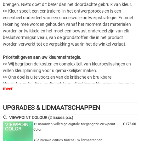
brengen. Niets doet dit beter dan het doordachte gebruik van kleur.
>> Kleur speelt een centrale rol in het ontwerpproces en is een
essentieel onderdeel van een succesvolle ontwerpstrategie. Er moet
rekening mee worden gehouden vanaf het moment dat materialen
worden ontwikkeld en het moet een bewust onderdeel zijn van elk
besluitvormingsniveau, van de grondstoffen die in het product
worden verwerkt tot de verpakking waarin het de winkel verlaat.
Prioriteit geven aan uw kleurenstrategie.
>> Wij begrijpen de kosten en complexiteit van kleurbeslissingen en
willen kleurplanning voor u gemakkelijker maken.
>> Ons doel is u te voorzien van de kritische en bruikbare
kleurinformatie die u nodig hebt om effectievere kleurbeslissingen te
meer...
nemen.
>> VIEWPOINT COLOUR richt zich op wat er echt toe doet en geeft u
zowel een macro- als een lokale kijk op de belangrijkste kleurentrends,
UPGRADES & LIDMAATSCHAPPEN
met de nadruk op wat er nu gebeurt en wat er over drie jaar zal
gebeuren.
VIEWPOINT COLOUR (2 issues p.a.)
12 maanden volledige digitale toegang tot Viewpoint
€ 175.00
Color
Visueel en inspirerend!
>> VIEWPOINT COLOUR is een esthetisch provocerend, cultureel
Alle nieuwe edities tijdens uw lidmaatschap