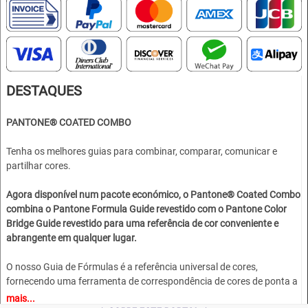
DESTAQUES
PANTONE® COATED COMBO
Tenha os melhores guias para combinar, comparar, comunicar e
partilhar cores.
Agora disponível num pacote económico, o Pantone® Coated Combo
combina o Pantone Formula Guide revestido com o Pantone Color
Bridge Guide revestido para uma referência de cor conveniente e
abrangente em qualquer lugar.
O nosso Guia de Fórmulas é a referência universal de cores,
fornecendo uma ferramenta de correspondência de cores de ponta a
ponta que apresenta todas as 2.390 cores directas orientadas para o
mais...