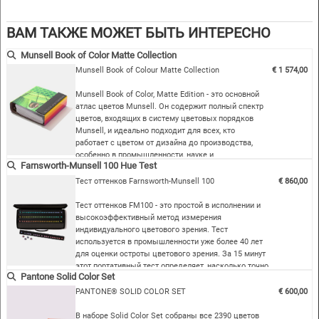
портативного и надежного справочника вы сможете подобрать
вдохновляющие цвета в любом месте и общаться с другими
ВАМ ТАКЖЕ МОЖЕТ БЫТЬ ИНТЕРЕСНО
участниками производственной цепочки.
Munsell Book of Color Matte Collection
Глянцевое издание содержит более 1600 съемных образцов
Munsell Book of Colour Matte Collection
€ 1 574,00
цветов на 40 страницах с постоянными оттенками.
Съемные фишки формата 20 x 35 мм.
Munsell Book of Color, Matte Edition - это основной
Матовое издание можно приобрести отдельно.
атлас цветов Munsell. Он содержит полный спектр
цветов, входящих в систему цветовых порядков
Munsell, и идеально подходит для всех, кто
работает с цветом от дизайна до производства,
особенно в промышленности, науке и
Farnsworth-Munsell 100 Hue Test
правительственных учреждениях. Эта книга
собрана в единый, удобный для навигации том в
Тест оттенков Farnsworth-Munsell 100
€ 860,00
твердом переплете и включает краткое введение в
использование цветовой системы Munsell. Четк…
Тест оттенков FM100 - это простой в исполнении и
высокоэффективный метод измерения
индивидуального цветового зрения. Тест
используется в промышленности уже более 40 лет
для оценки остроты цветового зрения. За 15 минут
этот портативный тест определяет, насколько точно
Pantone Solid Color Set
вы видите цвета. Простая в использовании
программа оценки показывает, где у вас есть
PANTONE® SOLID COLOR SET
€ 600,00
недостаток цветового зрения, например,
дальтонизм.
В наборе Solid Color Set собраны все 2390 цветов