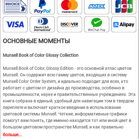
ОСНОВНЫЕ МОМЕНТЫ
Munsell Book of Color Glossy Collection
Munsell Book of Color, Glossy Edition - это основной атлас цветов
Munsell. Он содержит всю гамму цветов, входящих в систему
Munsell Color Order System, и идеально подходит для всех, кто
работает с цветом от дизайна до производства, особенно в
промышленности, науке и правительственных учреждениях. Эта
книга собрана в единый, удобный для навигации том в твердом
переплете и включает краткое введение в использование
цветовой системы Munsell. Четкие, информативные графики
помогут вам понять, где именно находится тот или иной цвет в
большом цветовом пространстве Munsell, и как правильно
читать цветовые обозначения Munsell. С помощью этого
больше...