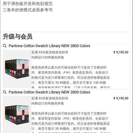
用于调色板开发和色彩规范
三卷本的便携式桌面参考书
升级与会员
Pantone Cotton Swatch Library NEW 2800 Colors
彩通 时尚家居棉质色样库
€ 9,195.00
纯棉设计的终极色样集
棉质色样库以最大的可移动色样尺寸提供了完整的时
尚、家居和室内装饰（FHI）棉质色彩系列。全新设计
的格式是为设计师量身打造的。经过改进的每册版面设
计，每页可显示 35 种颜色，展开后可显示 140 种颜
色。迷你色板也进行了更新，口袋上印有名称，便于识
Pantone Cotton Swatch Library NEW 2800 Colors
别和归位。这本包含 2800 种棉花色板 的综合性桌面参
考书是 从事纺织品、软商品和服装设计的设计师和团队
彩通 时尚家居棉质色样库
€ 9,195.00
的理想之选 。可拆卸的双层色板便于建立和共享调色板
纯棉设计的终极色样集
以及交流颜色选择。
棉质色样库以最大的可移动色样尺寸提供了完整的时
棉质色板尺寸为 5 x 5 厘米，双层无衬底，可实现准确
尚、家居和室内装饰（FHI）棉质色彩系列。全新设计
的色彩视觉效果
的格式是为设计师量身打造的。经过改进的每册版面设
可移动色板 为设计师、团队和客户提供参考
计，每页可显示 35 种颜色，展开后可显示 140 种颜
与我们的尼龙亮色色板和聚酯色板一起使用，打造动态