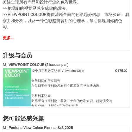
关注全球所有产品和设计行业的色彩世界。
>> 把我们的视觉灵感变成你的想法。
>> VIEWPOINT COLOUR提供清晰全面的色彩趋势信息、市场验证、洞
察力和分析，以及一种色彩趋势背后的心理学，帮助你规划你的色
彩。
更多...
你将会在VIEWPOINT COLOUR中发现什么？
>> 色彩新闻和创新
>> 设计背景--色彩预测（12-18个月）
升级与会员
>> 颜色实施
>> 视觉散文--图像和照片
VIEWPOINT COLOUR (2 issues p.a.)
>> 颜色、材料、设计
12个月完整数字访问 Viewpoint Color
€ 175.00
>> 颜色和图案的灵感
会员期间的所有新刊
>> 颜色的含义
在每期半年度刊物发布后立即获取完整在线内容。
>> 颜色预测（未来3年）
完整档案访问
VPC13DV
浏览所有往期刊物，获取二十年的色彩知识、趋势演变与
专家分析 — 创意决策的必备资源。
最多下载3本完整PDF期刊
您可能还感兴趣
保存所选期刊，用于离线阅读、演示、工作室参考或团队
灵感。…
Pantone View Colour Planner S/S 2025