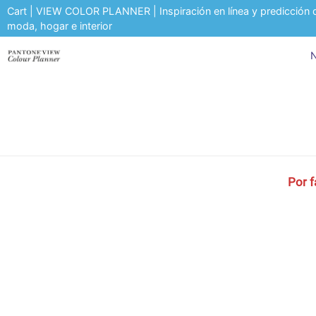
Cart | VIEW COLOR PLANNER | Inspiración en línea y predicción 
moda, hogar e interior
N
Por f