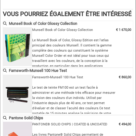
vous permet d'attribuer des couleurs inspirantes où que vous soyez et
de communiquer avec d'autres personnes de la chaîne de production.
VOUS POURRIEZ ÉGALEMENT ÊTRE INTÉRESSÉ
L'édition mate contient plus de 1 600 échantillons de couleurs
Munsell Book of Color Glossy Collection
détachables sur 40 pages de teinte constante.
Munsell Book of Color Glossy Collection
€ 1 670,00
Échantillons détachables au format 20 x 35 mm.
L'édition Glossy est disponible séparément.
Le Munsell Book of Color, Glossy Edition est l'atlas
principal des couleurs Munsell. Il contient la gamme
complète des couleurs qui constituent le système
Munsell Color Order et est idéal pour tous ceux qui
travaillent avec les couleurs, de la conception à la
production, en particulier dans les applications
Farnsworth-Munsell 100 Hue Test
industrielles, scientifiques et gouvernementales. Ce
livre est rédigé en un seul volume relié, facile à
Farnsworth-Munsell 100 Hue Test
€ 860,00
naviguer, et contient une brève introd…
Le test de teinte FM100 est un test facile à
administrer et une méthode très efficace pour mesurer
la vision des couleurs d'un individu. Utilisé par
l'industrie depuis plus de 40 ans, ce test permet
d'évaluer et de classer l'acuité des couleurs.Ce test
portable de 15 minutes analyse la précision de votre
Pantone Solid Chips
vision des couleurs. Le logiciel de notation facile à
utiliser indique où vous avez une déficience de la vision
PANTONE® SOLID CHIPS | COATED & UNCOATED
€ 494,00
des couleurs, comme le daltonisme.
…
Les livres Pantone® Solid Chips permettent de