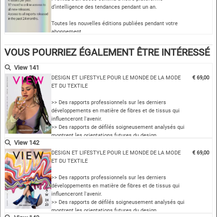
d’intelligence des tendances pendant un an.
Toutes les nouvelles éditions publiées pendant votre
abonnement
Recevez chaque numéro trimestriel dès sa parution —
…
VOUS POURRIEZ ÉGALEMENT ÊTRE INTÉRESSÉ
View 141
DESIGN ET LIFESTYLE POUR LE MONDE DE LA MODE
€ 69,00
ET DU TEXTILE
>> Des rapports professionnels sur les derniers
développements en matière de fibres et de tissus qui
influenceront l'avenir.
>> Des rapports de défilés soigneusement analysés qui
montrent les orientations futures du design
View 142
>> Des concepts et des sources sur lesquels vous
pouvez construire votre saison
DESIGN ET LIFESTYLE POUR LE MONDE DE LA MODE
€ 69,00
>> Des thèmes de couleurs coordonnés au niveau
ET DU TEXTILE
international
>> Des aperçus comp…
>> Des rapports professionnels sur les derniers
développements en matière de fibres et de tissus qui
influenceront l'avenir.
>> Des rapports de défilés soigneusement analysés qui
montrent les orientations futures du design