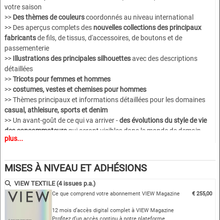
votre saison
>>
D
es thèmes de couleurs
coordonnés au niveau international
>> Des aperçus complets des
nouvelles collections des principaux
fabricants
de fils, de tissus, d'accessoires, de boutons et de
passementerie
>>
Illustrations des principales silhouettes
avec des descriptions
détaillées
>>
Tricots pour femmes et hommes
>>
costumes, vestes et chemises pour hommes
>> Thèmes principaux et informations détaillées pour les domaines
casual, athleisure, sports et denim
>> Un avant-goût de ce qui va arriver -
des évolutions du style de vie
des consommateurs
qui seront visibles dans le monde de demain.
plus...
>>
des prévisions avec des solutions de produits éthiques
proposées
par des experts de l'ensemble du secteur et
s'adressant à un large
MISES À NIVEAU ET ADHÉSIONS
public (marketing, designers, fabricants, détaillants et bien d'autres
...)
VIEW TEXTILE (4 issues p.a.)
Ce que comprend votre abonnement VIEW Magazine
€ 255,00
12 mois d’accès digital complet à VIEW Magazine
Profitez d’un accès continu à notre plateforme