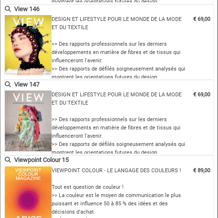
montrent les orientations futures du design
View 146
>> Des concepts et des sources sur lesquels vous
pouvez construire votre saison
DESIGN ET LIFESTYLE POUR LE MONDE DE LA MODE
€ 69,00
>> Des thèmes de couleurs coordonnés au niveau
ET DU TEXTILE
international
>> Des aperçus complet…
>> Des rapports professionnels sur les derniers
développements en matière de fibres et de tissus qui
influenceront l'avenir.
>> Des rapports de défilés soigneusement analysés qui
montrent les orientations futures du design
View 147
>> Des concepts et des sources sur lesquels vous
pouvez construire votre saison
DESIGN ET LIFESTYLE POUR LE MONDE DE LA MODE
€ 69,00
>> Des thèmes de couleurs coordonnés au niveau
ET DU TEXTILE
international
>> Des aperçus complet…
>> Des rapports professionnels sur les derniers
développements en matière de fibres et de tissus qui
influenceront l'avenir.
>> Des rapports de défilés soigneusement analysés qui
montrent les orientations futures du design
Viewpoint Colour 15
>> Des concepts et des sources sur lesquels vous
pouvez construire votre saison
VIEWPOINT COLOUR - LE LANGAGE DES COULEURS !
€ 89,00
>> Des thèmes de couleurs coordonnés au niveau
international
Tout est question de couleur !
>> Des aperçus complet…
>> La couleur est le moyen de communication le plus
puissant et influence 50 à 85 % des idées et des
décisions d'achat.