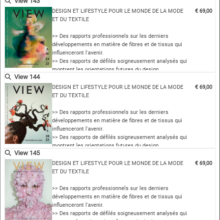
View 143
>> Des concepts et des sources sur lesquels vous
pouvez construire votre saison
DESIGN ET LIFESTYLE POUR LE MONDE DE LA MODE
€ 69,00
>> Des thèmes de couleurs coordonnés au niveau
ET DU TEXTILE
international
>> Des aperçus complet…
>> Des rapports professionnels sur les derniers
développements en matière de fibres et de tissus qui
influenceront l'avenir.
>> Des rapports de défilés soigneusement analysés qui
montrent les orientations futures du design
View 144
>> Des concepts et des sources sur lesquels vous
pouvez construire votre saison
DESIGN ET LIFESTYLE POUR LE MONDE DE LA MODE
€ 69,00
>> Des thèmes de couleurs coordonnés au niveau
ET DU TEXTILE
international
>> Des aperçus complet…
>> Des rapports professionnels sur les derniers
développements en matière de fibres et de tissus qui
influenceront l'avenir.
>> Des rapports de défilés soigneusement analysés qui
montrent les orientations futures du design
View 145
>> Des concepts et des sources sur lesquels vous
pouvez construire votre saison
DESIGN ET LIFESTYLE POUR LE MONDE DE LA MODE
€ 69,00
>> Des thèmes de couleurs coordonnés au niveau
ET DU TEXTILE
international
>> Des aperçus complet…
>> Des rapports professionnels sur les derniers
développements en matière de fibres et de tissus qui
influenceront l'avenir.
>> Des rapports de défilés soigneusement analysés qui